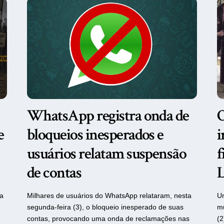
WhatsApp registra onda de
O
e
bloqueios inesperados e
i
usuários relatam suspensão
f
de contas
ra
Milhares de usuários do WhatsApp relataram, nesta
Um
e
segunda-feira (3), o bloqueio inesperado de suas
mu
contas, provocando uma onda de reclamações nas
(2