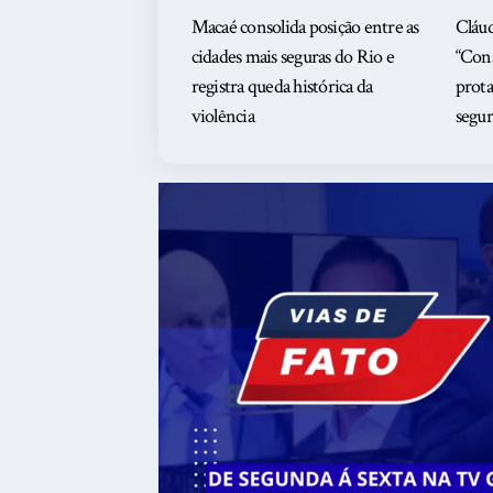
Macaé consolida posição entre as
Cláud
cidades mais seguras do Rio e
“Cons
registra queda histórica da
prot
violência
segur