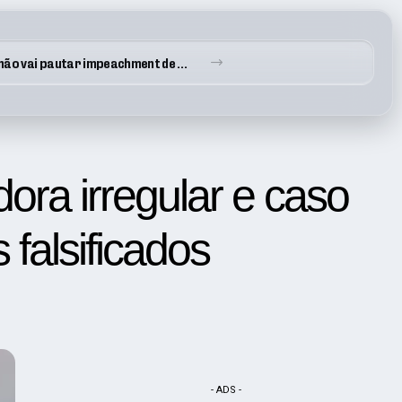
Policial Militar é baleado no pescoço durante abordagem em Paraisópolis – Enquanto isso, a Lei segue protegendo quem atira contra quem nos protege
ra irregular e caso
falsificados
- ADS -