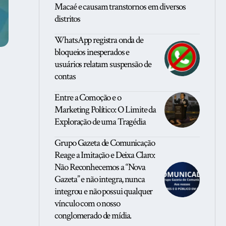
Macaé e causam transtornos em diversos
distritos
WhatsApp registra onda de
bloqueios inesperados e
usuários relatam suspensão de
contas
Entre a Comoção e o
Marketing Político: O Limite da
Exploração de uma Tragédia
Grupo Gazeta de Comunicação
Reage a Imitação e Deixa Claro:
Não Reconhecemos a “Nova
Gazeta” e não integra, nunca
integrou e não possui qualquer
vínculo com o nosso
conglomerado de mídia.