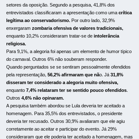
setores da oposição. Segundo a pesquisa, 41,8% dos
entrevistados classificaram a apresentação como uma
crítica
legítima ao conservadorismo.
Por outro lado, 32,9%
enxergaram
zombaria ofensiva de valores tradicionais,
enquanto 10,2% consideraram tratar-se de
intolerância
religiosa.
Para 9,1%, a alegoria foi apenas um elemento de humor típico
do carnaval. Outros 6% não souberam responder.
Quando perguntados se se sentiram pessoalmente ofendidos
pela representação,
56,2% afirmaram que nã
o. Já
31,8%
disseram ter considerado a alegoria muito ofensiva,
enquanto
7,4% relataram ter se sentido pouco ofendidos
.
Outros
4,6% não opinaram.
A pesquisa também abordou se Lula deveria ter aceitado a
homenagem. Para 35,5% dos entrevistados, o presidente
deveria ter recusado. Outros 30,9% avaliaram que ele agiu
corretamente ao aceitar e participar do evento. Já 29%
consideraram que ele poderia ter aceitado a homenagem, mas