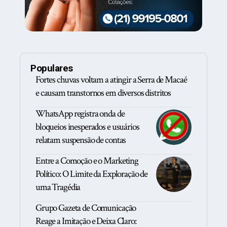
Populares
Fortes chuvas voltam a atingir a Serra de Macaé
e causam transtornos em diversos distritos
WhatsApp registra onda de
bloqueios inesperados e usuários
relatam suspensão de contas
Entre a Comoção e o Marketing
Político: O Limite da Exploração de
uma Tragédia
Grupo Gazeta de Comunicação
Reage a Imitação e Deixa Claro: