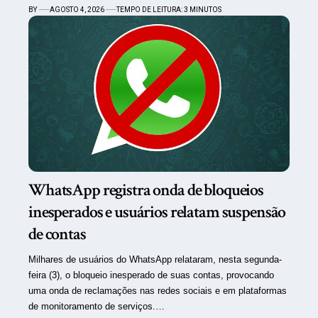
BY
AGOSTO 4, 2026
TEMPO DE LEITURA: 3 MINUTOS
WhatsApp registra onda de bloqueios
inesperados e usuários relatam suspensão
de contas
Milhares de usuários do WhatsApp relataram, nesta segunda-
feira (3), o bloqueio inesperado de suas contas, provocando
uma onda de reclamações nas redes sociais e em plataformas
de monitoramento de serviços.…