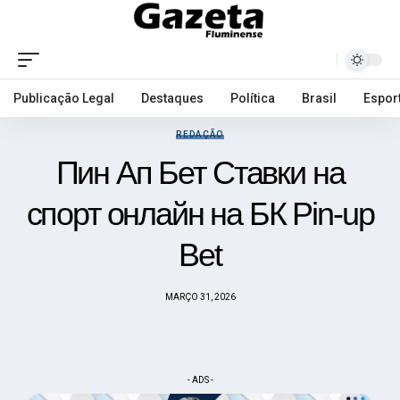
Publicação Legal
Destaques
Política
Brasil
Espor
REDAÇÃO
Пин Ап Бет Ставки на
спорт онлайн на БК Pin-up
Bet
MARÇO 31, 2026
- ADS -