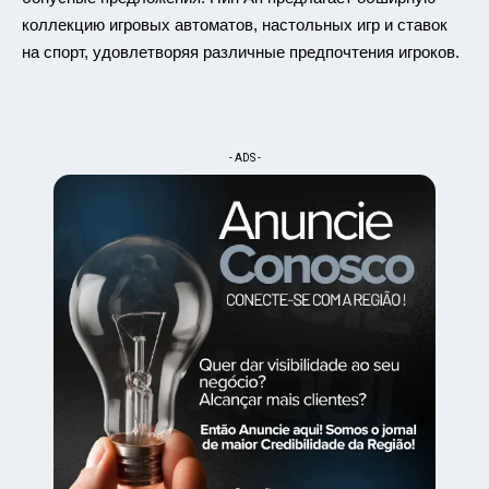
коллекцию игровых автоматов, настольных игр и ставок
на спорт, удовлетворяя различные предпочтения игроков.
- ADS -