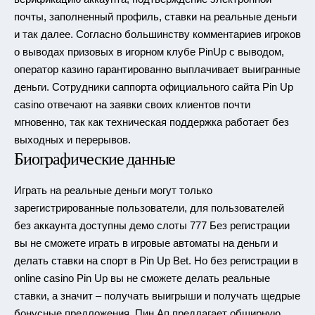
почты, заполненный профиль, ставки на реальные деньги
и так далее. Согласно большинству комментариев игроков
о выводах призовых в игорном клубе PinUp с выводом,
оператор казино гарантированно выплачивает выигранные
деньги. Сотрудники саппорта официального сайта Pin Up
casino отвечают на заявки своих клиентов почти
мгновенно, так как техническая поддержка работает без
выходных и перерывов.
Биографические данные
Играть на реальные деньги могут только
зарегистрированные пользователи, для пользователей
без аккаунта доступны демо слоты 777 Без регистрации
вы не сможете играть в игровые автоматы на деньги и
делать ставки на спорт в Pin Up Bet. Но без регистрации в
online casino Pin Up вы не сможете делать реальные
ставки, а значит – получать выигрыши и получать щедрые
бонусные предложения. Пин Ап предлагает обширную