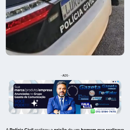
- ADS -
A
Polícia Civil
realizou a
prisão
de um
homem que realizava