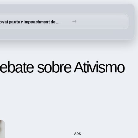
Policial Militar é baleado no pescoço durante abordagem em Paraisópolis – Enquanto isso, a Lei segue protegendo quem atira contra quem nos protege
bate sobre Ativismo
- ADS -