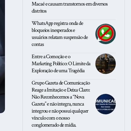
Macaé e causam transtornos em diversos
distritos
WhatsApp registra onda de
bloqueios inesperados e
usuários relatam suspensão de
contas
Entre a Comoção e o
Marketing Político: O Limite da
Exploração de uma Tragédia
Grupo Gazeta de Comunicação
Reage a Imitação e Deixa Claro:
Não Reconhecemos a “Nova
Gazeta” e não integra, nunca
integrou e não possui qualquer
vínculo com o nosso
conglomerado de mídia.