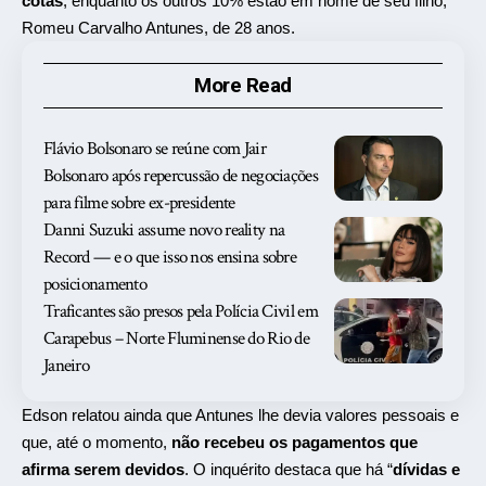
cotas
, enquanto os outros 10% estão em nome de seu filho,
Romeu Carvalho Antunes, de 28 anos.
More Read
Flávio Bolsonaro se reúne com Jair
Bolsonaro após repercussão de negociações
para filme sobre ex-presidente
Danni Suzuki assume novo reality na
Record — e o que isso nos ensina sobre
posicionamento
Traficantes são presos pela Polícia Civil em
Carapebus – Norte Fluminense do Rio de
Janeiro
Edson relatou ainda que Antunes lhe devia valores pessoais e
que, até o momento,
não recebeu os pagamentos que
afirma serem devidos
. O inquérito destaca que há “
dívidas e