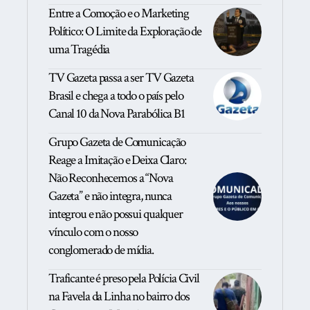
Entre a Comoção e o Marketing
Político: O Limite da Exploração de
uma Tragédia
TV Gazeta passa a ser TV Gazeta
Brasil e chega a todo o país pelo
Canal 10 da Nova Parabólica B1
Grupo Gazeta de Comunicação
Reage a Imitação e Deixa Claro:
Não Reconhecemos a “Nova
Gazeta” e não integra, nunca
integrou e não possui qualquer
vínculo com o nosso
conglomerado de mídia.
Traficante é preso pela Polícia Civil
na Favela da Linha no bairro dos