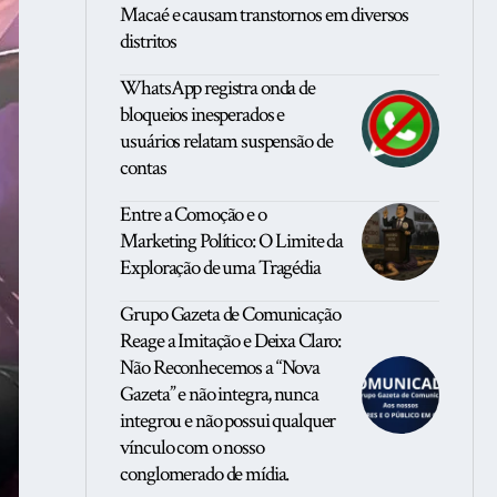
Macaé e causam transtornos em diversos
distritos
WhatsApp registra onda de
bloqueios inesperados e
usuários relatam suspensão de
contas
Entre a Comoção e o
Marketing Político: O Limite da
Exploração de uma Tragédia
Grupo Gazeta de Comunicação
Reage a Imitação e Deixa Claro:
Não Reconhecemos a “Nova
Gazeta” e não integra, nunca
integrou e não possui qualquer
vínculo com o nosso
conglomerado de mídia.