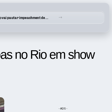
Policial Militar é baleado no pescoço durante abordagem em Paraisópolis – Enquanto isso, a Lei segue protegendo quem atira contra quem nos protege
oas no Rio em show
- ADS -