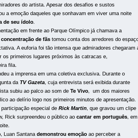
radores do artista. Apesar dos desafios e sustos
alou a emoção daqueles que sonhavam em viver uma noite
a de seu ídolo
.
mentação em frente ao Parque Olímpico já chamava a
A
concentração de fãs
tomou conta dos arredores do espaço
tativa. A euforia foi tão intensa que admiradores chegaram 
r os primeiros lugares próximos às catracas e,
ra fila.
deu a imprensa em uma coletiva exclusiva. Durante o
gunta da
TV Gazeta
, cuja entrevista será exibida durante
tista subiu ao palco ao som de
Te Vivo
, um dos maiores
ico ao delírio logo nos primeiros minutos de apresentação.
 participação especial de
Rick Martin
, que gravou um clipe
w, Rick surpreendeu o público ao
cantar em português
, em
ite.
o, Luan Santana
demonstrou emoção
ao perceber a