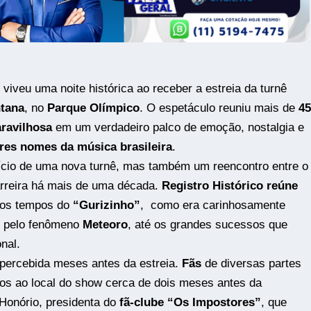
viveu uma noite histórica ao receber a estreia da turnê
tana
, no
Parque Olímpico
. O espetáculo reuniu mais de
45
ravilhosa
em um verdadeiro palco de emoção, nostalgia e
res nomes da música brasileira
.
ício de uma nova turnê, mas também um reencontro entre o
arreira há mais de uma década.
Registro Histórico reúne
 os tempos do
“Gurizinho”
, como era carinhosamente
o pelo fenômeno
Meteoro
, até os grandes sucessos que
nal.
 percebida meses antes da estreia.
Fãs
de diversas partes
os ao local do show cerca de dois meses antes da
Honório, presidenta do
fã-clube “Os Impostores”
, que