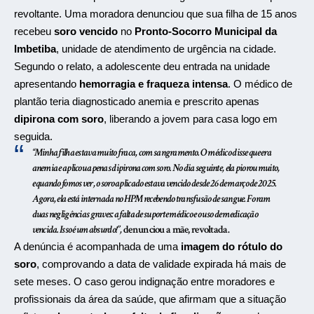
revoltante. Uma moradora denunciou que sua filha de 15 anos
recebeu
soro vencido
no
Pronto-Socorro Municipal da
Imbetiba
, unidade de atendimento de urgência na cidade.
Segundo o relato, a adolescente deu entrada na unidade
apresentando
hemorragia e fraqueza intensa
. O médico de
plantão teria diagnosticado anemia e prescrito apenas
dipirona com soro
, liberando a jovem para casa logo em
seguida.
“Minha filha estava muito fraca, com sangramento. O médico disse que era
anemia e aplicou apenas dipirona com soro. No dia seguinte, ela piorou muito,
e quando fomos ver, o soro aplicado estava vencido desde 26 de março de 2025
.
Agora, ela está internada no HPM recebendo transfusão de sangue. Foram
duas negligências graves: a falta de suporte médico e o uso de medicação
vencida. Isso é um absurdo!
”,
denunciou a mãe, revoltada.
A denúncia é acompanhada de uma
imagem do rótulo do
soro
, comprovando a data de validade expirada há mais de
sete meses. O caso gerou indignação entre moradores e
profissionais da área da saúde, que afirmam que a situação