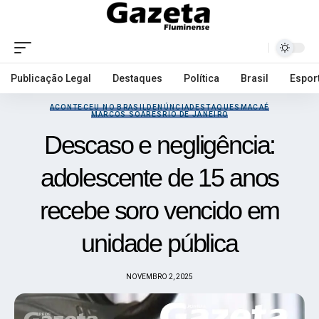
Publicação Legal
Destaques
Política
Brasil
Espor
ACONTECEU NO BRASIL
DENÚNCIA
DESTAQUES
MACAÉ
MARCOS SOARES
RIO DE JANEIRO
Descaso e negligência:
adolescente de 15 anos
recebe soro vencido em
unidade pública
NOVEMBRO 2, 2025