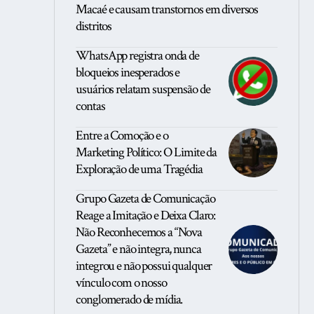
Macaé e causam transtornos em diversos
distritos
WhatsApp registra onda de
bloqueios inesperados e
usuários relatam suspensão de
contas
Entre a Comoção e o
Marketing Político: O Limite da
Exploração de uma Tragédia
Grupo Gazeta de Comunicação
Reage a Imitação e Deixa Claro:
Não Reconhecemos a “Nova
Gazeta” e não integra, nunca
integrou e não possui qualquer
vínculo com o nosso
conglomerado de mídia.