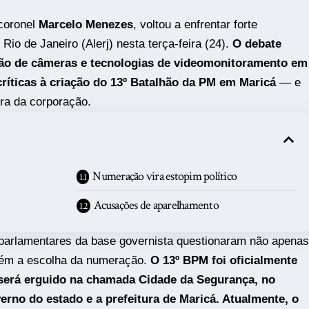
 coronel
Marcelo Menezes
, voltou a enfrentar forte
 Rio de Janeiro
(Alerj) nesta terça-feira (24).
O debate
ção de câmeras e tecnologias de videomonitoramento em
ríticas à criação do 13º Batalhão da PM em Maricá
— e
ura da corporação.
Numeração vira estopim político
Acusações de aparelhamento
 parlamentares da base governista questionaram não apenas
bém a escolha da numeração.
O 13º BPM foi oficialmente
 será erguido na chamada Cidade da Segurança, no
erno do estado e a prefeitura de
Maricá
. Atualmente, o