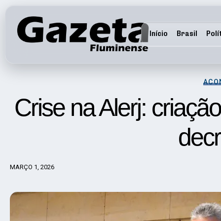
Início
Brasil
Polí
ACO
Crise na Alerj: cria
decr
MARÇO 1, 2026