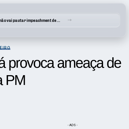
Alcolumbre afirma que não vai pautar impeachment de Moraes
NEIRO
icá provoca ameaça de
da PM
- ADS -