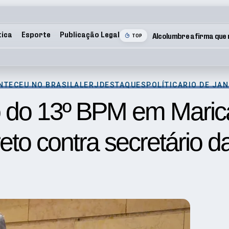
tica
Esporte
Publicação Legal
TOP
NTECEU NO BRASIL
ALERJ
DESTAQUES
POLÍTICA
RIO DE JA
ção do 13º BPM em Mar
eto contra secretário 